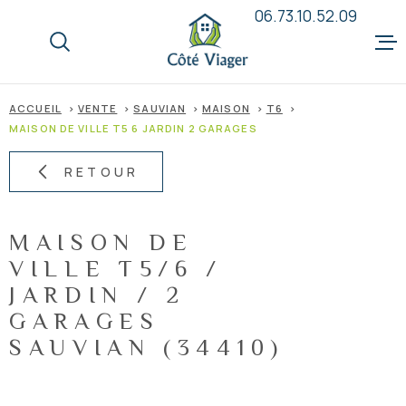
Aller
Aller
Aller
Aller
06.73.10.52.09
à
à
au
au
:
la
menu
contenu
recherche
principal
ACCUEIL
ACCUEIL
VENTE
SAUVIAN
MAISON
T6
MAISON DE VILLE T5 6 JARDIN 2 GARAGES
QUI SOMM
RETOUR
LE VIAGE
MAISON DE
VILLE T5/6 /
VENDEUR
JARDIN / 2
GARAGES
ACQUÉRE
SAUVIAN (34410)
ANNONCE