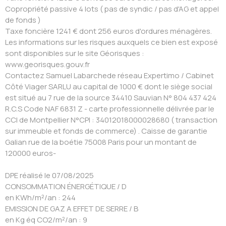
Copropriété passive 4 lots ( pas de syndic / pas d'AG et appel
de fonds )
Taxe foncière 1241 € dont 256 euros d'ordures ménagères.
Les informations sur les risques auxquels ce bien est exposé
sont disponibles sur le site Géorisques :
www.georisques.gouv.fr
Contactez Samuel Labarchede réseau Expertimo / Cabinet
Côté Viager SARLU au capital de 1000 € dont le siège social
est situé au 7 rue de la source 34410 Sauvian N° 804 437 424
R.C.S Code NAF 6831 Z - carte professionnelle délivrée par le
CCI de Montpellier N°CPI : 34012018000028680 ( transaction
sur immeuble et fonds de commerce) . Caisse de garantie
Galian rue de la boétie 75008 Paris pour un montant de
120000 euros-
DPE réalisé le 07/08/2025
CONSOMMATION ÉNERGÉTIQUE / D
en KWh/m²/an : 244
EMISSION DE GAZ A EFFET DE SERRE / B
en Kg éq CO2/m²/an : 9