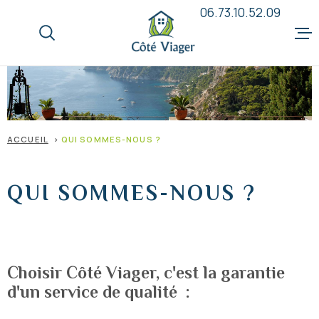
Aller
Aller
Aller
Aller
06.73.10.52.09
à
à
au
au
:
la
menu
contenu
recherche
principal
ACCUEIL
QUI SOMM
ACCUEIL
QUI SOMMES-NOUS ?
LE VIAGE
QUI SOMMES-NOUS ?
VENDEUR
ACQUÉRE
Choisir Côté Viager, c'est la garantie
d'un service de qualité :
ANNONCE