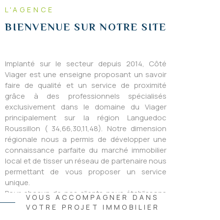
L'AGENCE
BIENVENUE SUR
NOTRE SITE
DEMANDE
D'ESTIMA
Implanté sur le secteur depuis 2014, Côté
Viager est une enseigne proposant un savoir
faire de qualité et un service de proximité
grâce à des professionnels spécialisés
exclusivement dans le domaine du Viager
principalement sur la région Languedoc
Roussillon ( 34,66,30,11,48). Notre dimension
régionale nous a permis de développer une
connaissance parfaite du marché immobilier
local et de tisser un réseau de partenaire nous
permettant de vous proposer un service
unique.
Pour chacun de nos clients nous établissons
VOUS ACCOMPAGNER DANS
un bilan patrimonial gratuit et personnalisé
VOTRE PROJET IMMOBILIER
prenant en compte les aspects fiscaux,