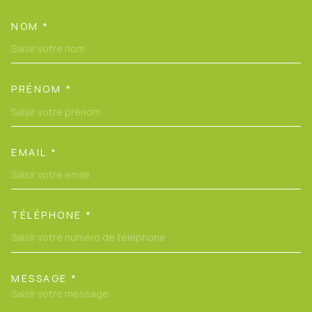
NOM *
TRAD_MELTEM_VOSCOORDONN
PRÉNOM *
EMAIL *
TÉLÉPHONE *
MESSAGE *
TRAD_MELTEM_VOREDEMANDE