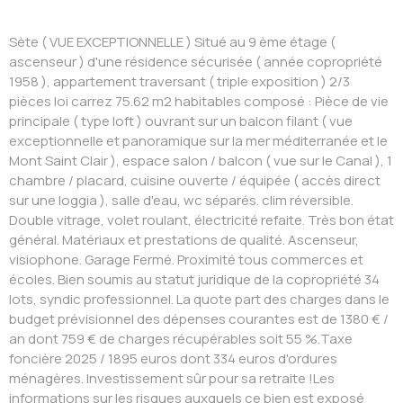
Sète ( VUE EXCEPTIONNELLE ) Situé au 9 ème étage (
ascenseur ) d'une résidence sécurisée ( année copropriété
1958 ), appartement traversant ( triple exposition ) 2/3
pièces loi carrez 75.62 m2 habitables composé : Pièce de vie
principale ( type loft ) ouvrant sur un balcon filant ( vue
exceptionnelle et panoramique sur la mer méditerranée et le
Mont Saint Clair ), espace salon / balcon ( vue sur le Canal ), 1
chambre / placard, cuisine ouverte / équipée ( accès direct
sur une loggia ), salle d'eau, wc séparés. clim réversible.
Double vitrage, volet roulant, électricité refaite. Très bon état
général. Matériaux et prestations de qualité. Ascenseur,
visiophone. Garage Fermé. Proximité tous commerces et
écoles. Bien soumis au statut juridique de la copropriété 34
lots, syndic professionnel. La quote part des charges dans le
budget prévisionnel des dépenses courantes est de 1380 € /
an dont 759 € de charges récupérables soit 55 %.Taxe
foncière 2025 / 1895 euros dont 334 euros d'ordures
ménagères. Investissement sûr pour sa retraite !Les
informations sur les risques auxquels ce bien est exposé