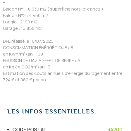
+
Balcon N°1 : 8,330 m2 ( superficie hors loi carrez )
Balcon N°2 : 4,450 m2
Loggia : 2,190 m2
Garage : 15,850 m2
DPE réalisé le 16/07/2025
CONSOMMATION ÉNÉRGÉTIQUE / B
en KWh/m²/an : 109
EMISSION DE GAZ A EFFET DE SERRE / A
en Kg éq CO2/m²/an : 3
Estimation des coûts annuels d'énergie du logement entre
724 € et 980 € par an.
LES INFOS
ESSENTIELLES
Caractérisque
Valeurs
CODE POSTAL
34200