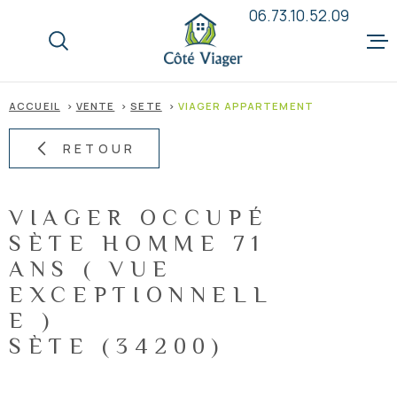
Aller
Aller
Aller
Aller
06.73.10.52.09
à
à
au
au
:
la
menu
contenu
recherche
principal
ACCUEIL
ACCUEIL
VENTE
SETE
VIAGER APPARTEMENT
QUI SOMM
RETOUR
LE VIAGE
VIAGER OCCUPÉ
SÈTE HOMME 71
VENDEUR
ANS ( VUE
EXCEPTIONNELL
E )
ACQUÉRE
SÈTE (34200)
ANNONCE