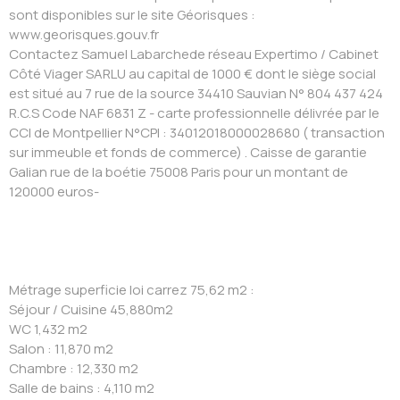
sont disponibles sur le site Géorisques :
www.georisques.gouv.fr
Contactez Samuel Labarchede réseau Expertimo / Cabinet
Côté Viager SARLU au capital de 1000 € dont le siège social
est situé au 7 rue de la source 34410 Sauvian N° 804 437 424
R.C.S Code NAF 6831 Z - carte professionnelle délivrée par le
CCI de Montpellier N°CPI : 34012018000028680 ( transaction
sur immeuble et fonds de commerce) . Caisse de garantie
Galian rue de la boétie 75008 Paris pour un montant de
120000 euros-
Métrage superficie loi carrez 75,62 m2 :
Séjour / Cuisine 45,880m2
WC 1,432 m2
Salon : 11,870 m2
Chambre : 12,330 m2
Salle de bains : 4,110 m2